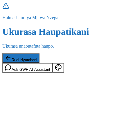
Halmashauri ya Mji wa Nzega
Ukurasa Haupatikani
Ukurasa unaoutafuta haupo.
Rudi Nyumbani
Ask GWF AI Assistant