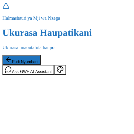
Halmashauri ya Mji wa Nzega
Ukurasa Haupatikani
Ukurasa unaoutafuta haupo.
Rudi Nyumbani
Ask GWF AI Assistant